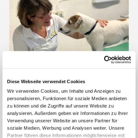
Diese Webseite verwendet Cookies
In einer modernen und persönlich geführten Klinik
Wir verwenden Cookies, um Inhalte und Anzeigen zu
personalisieren, Funktionen für soziale Medien anbieten
setzen wir uns für die Gesundheit und das
zu können und die Zugriffe auf unsere Website zu
Wohlbefinden Ihres Tieres ein. Wir behandeln Ihren
analysieren. Außerdem geben wir Informationen zu Ihrer
Verwendung unserer Website an unsere Partner für
Liebling gemäß unseres Klinik-Grundsatzes „Mit Herz
soziale Medien, Werbung und Analysen weiter. Unsere
und Verstand“ und bemühen uns, unseren Patienten
Partner führen diese Informationen möglicherweise mit